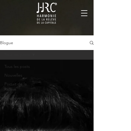
Blogue
Tous les posts
Tous les posts
Nouvelles
Portait de la
Relève
Découverte
musicale