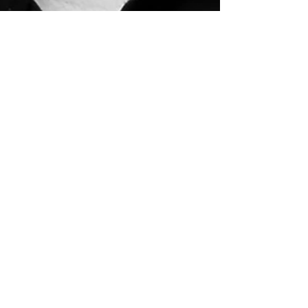
Administration HRC
16 oct. 2020
1 min de lecture
Portrait de la Relève -
Alexandre Marois